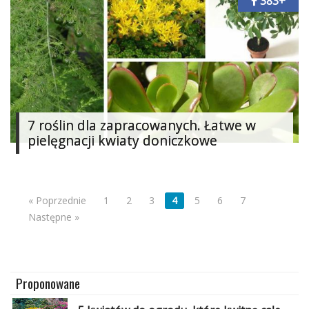
383+
7 roślin dla zapracowanych. Łatwe w
pielęgnacji kwiaty doniczkowe
« Poprzednie
1
2
3
4
5
6
7
Następne »
Proponowane