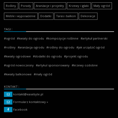
Rośliny
Porady
Aranżacje i projekty
Krzewy i iglaki
Mały ogród
Meble i wyposażenie
Dodatki
Taras i balkon
Dekoracje
TAGI
ogród
kwiaty do ogrodu
kompozycje roślinne
artykuł partnerski
rośliny
aranżacja ogrodu
rośliny do ogrodu
jak urządzić ogród
kwiaty ogrodowe
dodatki do ogrodu
projekt ogrodu
ogród nowoczesny
artykul sponsorowany
krzewy ozdobne
kwiaty balkonowe
mały ogród
KONTAKT
kontakt@easebyte.pl
Formularz kontaktowy »
Facebook