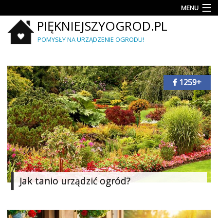
MENU
PIĘKNIEJSZYOGROD.PL
Rośliny
POMYSŁY NA URZĄDZENIE OGRODU!
Porady
Aranżacje
i
1259+
projekty
Krzewy
i
iglaki
Mały
ogród
Jak tanio urządzić ogród?
Meble
i
wyposażenie