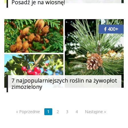
Posadź je na wiosnę!
400+
7 najpopularniejszych roślin na żywopłot
zimozielony
« Poprzednie
1
2
3
4
Następne »