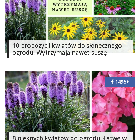
10 propozycji kwiatów do słonecznego
ogrodu. Wytrzymają nawet suszę
1496+
8 pięknych kwiatów do ogrodu. Łatwe w