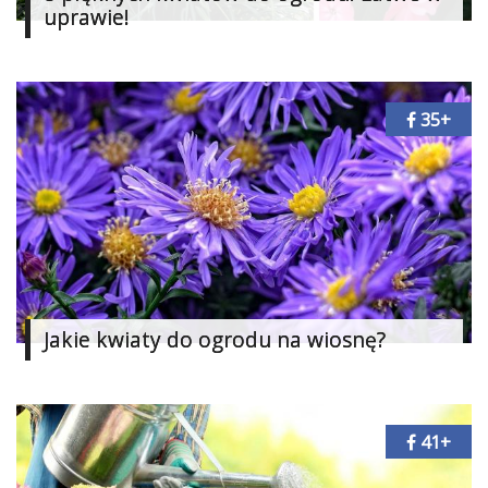
uprawie!
35+
Jakie kwiaty do ogrodu na wiosnę?
41+