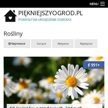
MENU
PIĘKNIEJSZYOGROD.PL
Rośliny
POMYSŁY NA URZĄDZENIE OGRODU!
Porady
Rośliny
Aranżacje
i
projekty
Najnowsze
Gorące
Aktywne
Najlepsze
Krzewy
i
iglaki
991+
Mały
ogród
Meble
i
wyposażenie