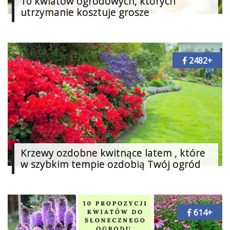
10 kwiatów ogrodowych, których
Dodatki
utrzymanie kosztuje grosze
Taras
i
balkon
2482+
Dekoracje
Najlepsze
Kategorie
«
Dodaj
Dodaj
Krzewy ozdobne kwitnące latem , które
w szybkim tempie ozdobią Twój ogród
Dodaj
Dodaj
galerię
614+
Dodaj
artykuł