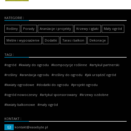
KATEGORIE
Rośliny
Porady
Aranżacje i projekty
Krzewy i iglaki
Mały ogród
Meble i wyposażenie
Dodatki
Taras i balkon
Dekoracje
TAGI
ogród
kwiaty do ogrodu
kompozycje roślinne
artykuł partnerski
rośliny
aranżacja ogrodu
rośliny do ogrodu
jak urządzić ogród
kwiaty ogrodowe
dodatki do ogrodu
projekt ogrodu
ogród nowoczesny
artykul sponsorowany
krzewy ozdobne
kwiaty balkonowe
mały ogród
KONTAKT
kontakt@easebyte.pl