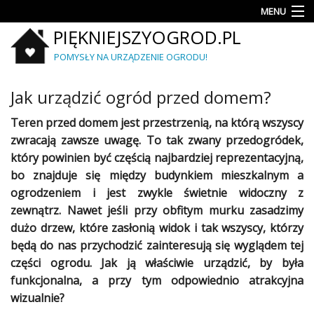
MENU
PIĘKNIEJSZYOGROD.PL
Rośliny
POMYSŁY NA URZĄDZENIE OGRODU!
Porady
Jak urządzić ogród przed domem?
Aranżacje
i
Teren przed domem jest przestrzenią, na którą wszyscy
projekty
zwracają zawsze uwagę. To tak zwany przedogródek,
który powinien być częścią najbardziej reprezentacyjną,
Krzewy
i
bo znajduje się między budynkiem mieszkalnym a
iglaki
ogrodzeniem i jest zwykle świetnie widoczny z
zewnątrz. Nawet jeśli przy obfitym murku zasadzimy
Mały
dużo drzew, które zasłonią widok i tak wszyscy, którzy
ogród
będą do nas przychodzić zainteresują się wyglądem tej
części
ogrodu
. Jak ją właściwie urządzić, by była
Meble
i
funkcjonalna, a przy tym odpowiednio atrakcyjna
wyposażenie
wizualnie?