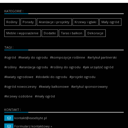
KATEGORIE
Rośliny
Porady
Aranżacje i projekty
Krzewy i iglaki
Mały ogród
Meble i wyposażenie
Dodatki
Taras i balkon
Dekoracje
TAGI
ogród
kwiaty do ogrodu
kompozycje roślinne
artykuł partnerski
rośliny
aranżacja ogrodu
rośliny do ogrodu
jak urządzić ogród
kwiaty ogrodowe
dodatki do ogrodu
projekt ogrodu
ogród nowoczesny
kwiaty balkonowe
artykul sponsorowany
krzewy ozdobne
mały ogród
KONTAKT
kontakt@easebyte.pl
Formularz kontaktowy »