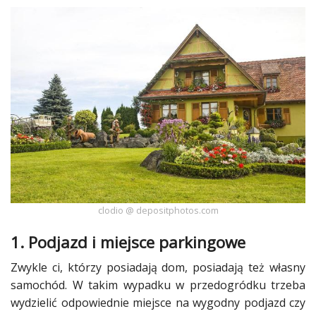
Dodatki
Taras
i
balkon
Dekoracje
Najlepsze
Kategorie
«
Dodaj
Dodaj
clodio @ depositphotos.com
Dodaj
1. Podjazd i miejsce parkingowe
Dodaj
Zwykle ci, którzy posiadają dom, posiadają też własny
galerię
samochód. W takim wypadku w przedogródku trzeba
Dodaj
wydzielić odpowiednie miejsce na wygodny podjazd czy
artykuł