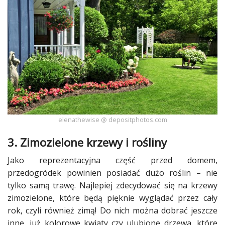
elenathewise @ depositphotos.com
3. Zimozielone
krzewy
i rośliny
Jako reprezentacyjna część przed domem,
przedogródek powinien posiadać dużo
roślin
– nie
tylko samą
trawę
. Najlepiej zdecydować się na
krzewy
zimozielone, które będą pięknie wyglądać przez cały
rok, czyli również zimą! Do nich można dobrać jeszcze
inne, już kolorowe
kwiaty
czy ulubione drzewa, które