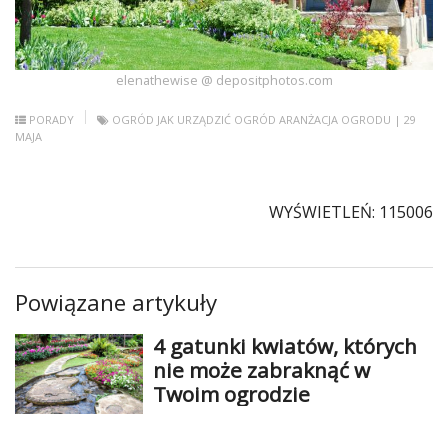
elenathewise @ depositphotos.com
PORADY
OGRÓD
JAK URZĄDZIĆ OGRÓD
ARANŻACJA OGRODU
| 29
MAJA
WYŚWIETLEŃ: 115006
Powiązane artykuły
4 gatunki kwiatów, których
nie może zabraknąć w
Twoim ogrodzie