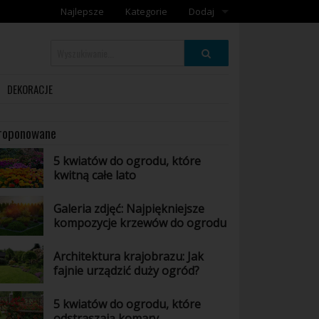
Najlepsze
Kategorie
Dodaj
Dodaj galerię
Dodaj artykuł
DEKORACJE
roponowane
5 kwiatów do ogrodu, które
kwitną całe lato
Galeria zdjęć: Najpiękniejsze
kompozycje krzewów do ogrodu
Architektura krajobrazu: Jak
fajnie urządzić duży ogród?
5 kwiatów do ogrodu, które
odstraszają komary