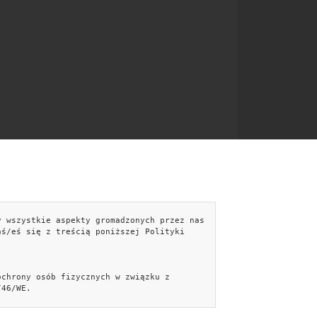
y wszystkie aspekty gromadzonych przez nas
NTAKT
aś/eś się z treścią poniższej Polityki
kontakt@easebyte.pl
Formularz kontaktowy »
ochrony osób fizycznych w związku z
Facebook
/46/WE.