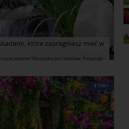
skadami, które zapragniesz mieć w
Marzysz o rzeczce w ogrodzie i szeleszczącej wodzie? Wszystko jest możliwe. Pokazujemy przykłady strumyków z kaskadami, które wyglądaja bajecznie.
598+