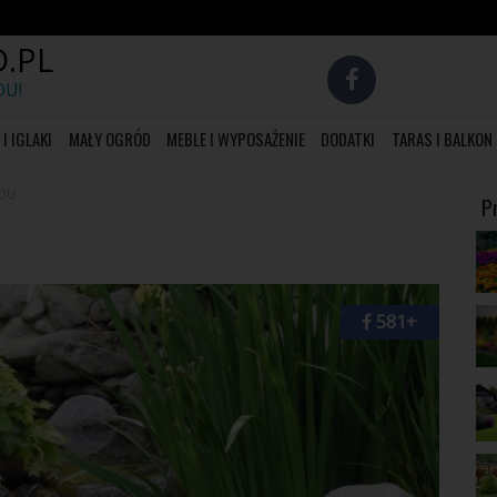
.PL
DU!
I IGLAKI
MAŁY OGRÓD
MEBLE I WYPOSAŻENIE
DODATKI
TARAS I BALKON
DU
P
581+