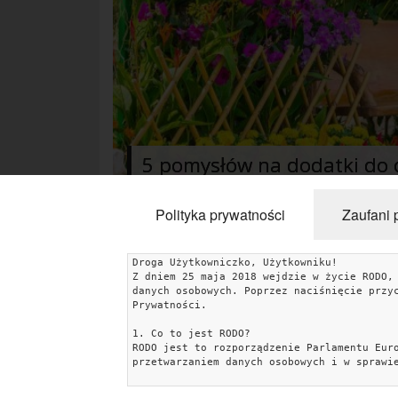
5 pomysłów na dodatki do
Polityka prywatności
Zaufani 
Droga Użytkowniczko, Użytkowniku!
Z dniem 25 maja 2018 wejdzie w życie RODO,
KATEGORIE
danych osobowych. Poprzez naciśnięcie przy
Prywatności.
Rośliny
Porady
Aranżacje i projekty
Krzewy i iglak
1. Co to jest RODO?
Mały ogród
Meble i wyposażenie
Dodatki
RODO jest to rozporządzenie Parlamentu Eur
przetwarzaniem danych osobowych i w sprawi
Taras i balkon
Dekoracje
2. Jakie dane gromadzimy i w jakim celu?