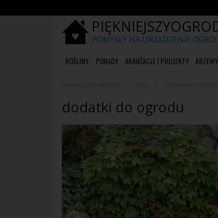
PIĘKNIEJSZYOGROD
POMYSŁY NA URZĄDZENIE OGRO
ROŚLINY
PORADY
ARANŻACJE I PROJEKTY
KRZEWY 
PIĘKNIEJSZYOGROD.PL
TAGI
DODATKI DO OGRO
dodatki do ogrodu