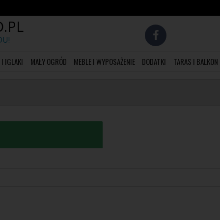
.PL
DU!
I IGLAKI
MAŁY OGRÓD
MEBLE I WYPOSAŻENIE
DODATKI
TARAS I BALKON