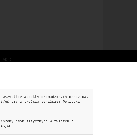
NTAKT
kontakt@easebyte.pl
Formularz kontaktowy »
Facebook
y wszystkie aspekty gromadzonych przez nas
iecePorady.pl
Aranżujemy.pl
PiękniejszyDom.pl
aś/eś się z treścią poniższej Polityki
kniejszyOgród.pl
Autoscena.pl
Samouczek.info
lowe.info
Dekoracyjne.info
ochrony osób fizycznych w związku z
/46/WE.