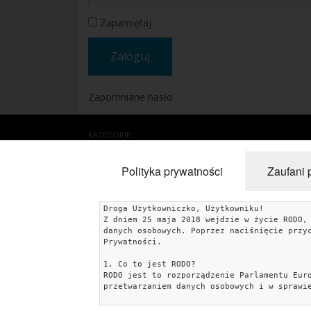
Zapamiętaj
Zapomniane hasło
KATEGORIE
Rośliny
Porady
Aranżacje i projekty
Krzewy i iglak
Polityka prywatności
Zaufani 
Mały ogród
Meble i wyposażenie
Dodatki
Droga Użytkowniczko, Użytkowniku!
Taras i balkon
Dekoracje
Z dniem 25 maja 2018 wejdzie w życie RODO,
danych osobowych. Poprzez naciśnięcie przy
Prywatności.
1. Co to jest RODO?
RODO jest to rozporządzenie Parlamentu Eur
przetwarzaniem danych osobowych i w sprawi
2. Jakie dane gromadzimy i w jakim celu?