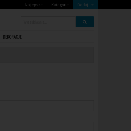
Najlepsze
Kategorie
Dodaj
Dodaj galerię
Dodaj artykuł
DEKORACJE