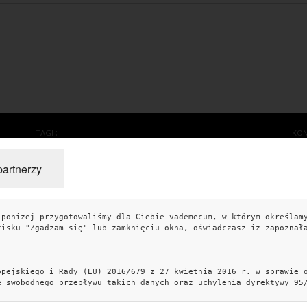
TAGI
KO
ogród
kwiaty do ogrodu
kompozycje roślinne
i
partnerzy
artykuł partnerski
rośliny
aranżacja ogrodu
rośliny do ogrodu
jak urządzić ogród
kwiaty ogrodowe
 poniżej przygotowaliśmy dla Ciebie vademecum, w którym określam
Kob
dodatki do ogrodu
projekt ogrodu
ogród nowoczesny
cisku "Zgadzam się" lub zamknięciu okna, oświadczasz iż zapoznał
Pię
iglaki
mały ogród
krzewy ozdobne
kwiaty balkonowe
Sty
opejskiego i Rady (EU) 2016/679 z 27 kwietnia 2016 r. w sprawie 
e swobodnego przepływu takich danych oraz uchylenia dyrektywy 95