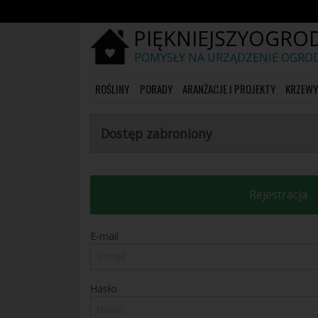
PIĘKNIEJSZYOGROD
POMYSŁY NA URZĄDZENIE OGRO
ROŚLINY
PORADY
ARANŻACJE I PROJEKTY
KRZEWY 
Dostęp zabroniony
Rejestracja
E-mail
Hasło