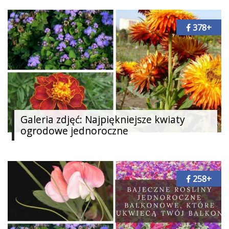
Dodatki
378+
Taras
i
balkon
Dekoracje
Najlepsze
Kategorie
Galeria zdjęć: Najpiękniejsze kwiaty
ogrodowe jednoroczne
«
Dodaj
Dodaj
Dodaj
258+
Dodaj
galerię
Dodaj
artykuł