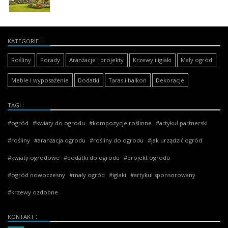
KATEGORIE
Rośliny
Porady
Aranżacje i projekty
Krzewy i iglaki
Mały ogród
Meble i wyposażenie
Dodatki
Taras i balkon
Dekoracje
TAGI
ogród
kwiaty do ogrodu
kompozycje roślinne
artykuł partnerski
rośliny
aranżacja ogrodu
rośliny do ogrodu
jak urządzić ogród
kwiaty ogrodowe
dodatki do ogrodu
projekt ogrodu
ogród nowoczesny
mały ogród
iglaki
artykul sponsorowany
krzewy ozdobne
KONTAKT