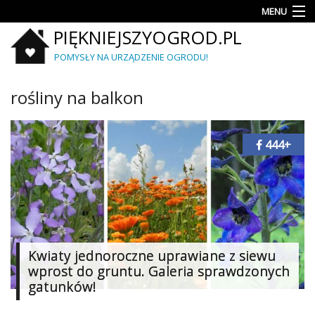
MENU
PIĘKNIEJSZYOGROD.PL
Rośliny
POMYSŁY NA URZĄDZENIE OGRODU!
Porady
rośliny na balkon
Aranżacje
i
projekty
444+
Krzewy
i
iglaki
Mały
ogród
Kwiaty jednoroczne uprawiane z siewu
Meble
wprost do gruntu. Galeria sprawdzonych
i
gatunków!
wyposażenie