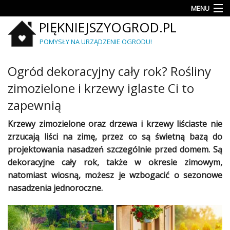
MENU
PIĘKNIEJSZYOGROD.PL
Rośliny
POMYSŁY NA URZĄDZENIE OGRODU!
Porady
Ogród dekoracyjny cały rok? Rośliny
Aranżacje
i
zimozielone i krzewy iglaste Ci to
projekty
zapewnią
Krzewy
Krzewy zimozielone oraz drzewa i
krzewy liściaste
nie
i
zrzucają liści na zimę, przez co są świetną bazą do
iglaki
projektowania nasadzeń szczególnie przed domem. Są
Mały
dekoracyjne cały rok, także w okresie zimowym,
ogród
natomiast wiosną, możesz je wzbogacić o sezonowe
nasadzenia jednoroczne.
Meble
i
wyposażenie