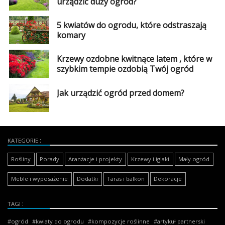
urządzić duży ogród?
5 kwiatów do ogrodu, które odstraszają
komary
Krzewy ozdobne kwitnące latem , które w
szybkim tempie ozdobią Twój ogród
Jak urządzić ogród przed domem?
KATEGORIE
Rośliny
Porady
Aranżacje i projekty
Krzewy i iglaki
Mały ogród
Meble i wyposażenie
Dodatki
Taras i balkon
Dekoracje
TAGI
ogród
kwiaty do ogrodu
kompozycje roślinne
artykuł partnerski