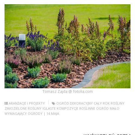
Tomasz Zajda @ fotolia.com
ARANŻACJE I PROJEKTY
OGRÓD DEKORACYJNY CAŁY ROK
ROŚLINY
ZIMOZIELONE
ROŚLINY IGLASTE
KOMPOZYCJE ROŚLINNE
OGRÓD MAŁO
WYMAGAJĄCY
OGRODY
| 14 MAJA